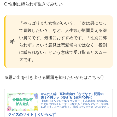
C 性別に縛られず生きてみたい
「やっぱりまた女性がいい？」「次は男になっ
て冒険したい？」など、人生観が垣間見える深
い質問です。最後におすすめです。「性別に縛
🌱
られず」という意見は恋愛傾向ではなく「役割
に縛られない」という意味で受け取るとスムー
ズです。
※思い出を引き出せる問題を知りたいかたはこちら👇
かんたん編｜高齢者向け「なぞなぞ」問題51
選！介護レクで使える【無料PDF付】
【無料PDFなぞなぞ集ダウンロード】高齢者向けの介護レ
クや日々の脳トレですぐに使える「簡単なぞなぞ」問題集
51選です。ルールが短く、直感でパッと答えられるやさし
い問題を厳選しました。「解けた！」というスッキリ感が
自信や笑顔につながります。
クイズのサイト｜くいもんず