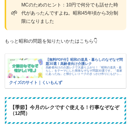
MCのためのヒント：10円で何分でも話せた時
🌱
代があったんですよね。昭和45年頃から3分制
限になりました
もっと昭和の問題を知りたいかたはこちら👇
【無料PDF付】昭和の道具・暮らしのなぞなぞ問
題30選！高齢者向け介護レク
高齢者向けの介護レクで大盛り上がり！「昭和の道具・暮
らし」をテーマにした簡単なぞなぞ問題30選です。「昔家
にあったね」と懐かしいトークのきっかけ作りにもぴった
り。施設でそのまま印刷して使える【無料PDFプリント】
もダウンロード可能です。
クイズのサイト｜くいもんず
【季節】今月のレクですぐ使える！行事なぞなぞ
（12問）