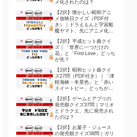
メ化されたのは？
【2択】懐かしい昭和アニ
メ放映日クイズ（PDF付
き）｜ドラえもんと宇宙船
艦ヤマト、先にアニメ化さ
れたのは？
【2択】平成ヒット曲クイ
ズ｜「世界に一つだけの
花」と「First Love」どっち
が先？
【2択】昭和ヒット曲クイ
ズ27問（PDF付き）｜「津
軽海峡・冬景色」と「赤い
スイートピー」どっちが
先？
【2択】ゲームとアプリの
発売順クイズ37問｜マリオ
とドラクエ、先に発売され
たのは？
【2択】お菓子・ジュース
の発売順クイズ38問｜ガリ