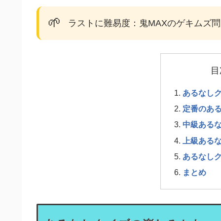
🌱
ラストに難易度：鬼MAXのゲキムズ
目
あるなし
定番のあ
中級ある
上級ある
あるなし
まとめ