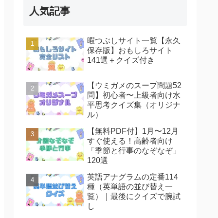
人気記事
暇つぶしサイト一覧【永久
保存版】おもしろサイト
141選＋クイズ付き
【ウミガメのスープ問題52
問】初心者〜上級者向け水
平思考クイズ集（オリジナ
ル）
【無料PDF付】1月〜12月
すぐ使える！高齢者向け
「季節と行事のなぞなぞ」
120選
英語アナグラムの定番114
種（英単語の並び替え一
覧）｜最後にクイズで腕試
し