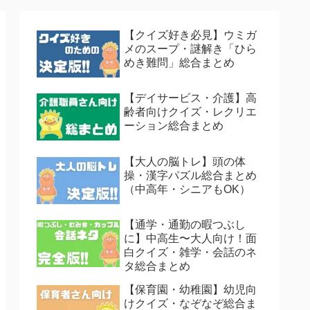
【クイズ好き必見】ウミガ
メのスープ・謎解き「ひら
めき難問」総合まとめ
【デイサービス・介護】高
齢者向けクイズ・レクリエ
ーション総合まとめ
【大人の脳トレ】頭の体
操・漢字パズル総合まとめ
（中高年・シニアもOK）
【通学・通勤の暇つぶし
に】中高生〜大人向け！面
白クイズ・雑学・会話のネ
タ総合まとめ
【保育園・幼稚園】幼児向
けクイズ・なぞなぞ総合ま