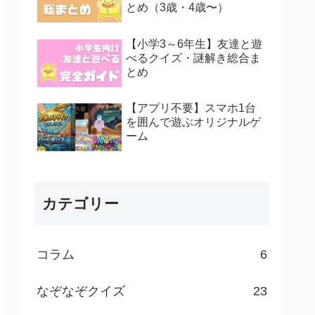
とめ（3歳・4歳〜）
【小学3～6年生】友達と遊
べるクイズ・謎解き総合ま
とめ
【アプリ不要】スマホ1台
を囲んで遊ぶオリジナルゲ
ーム
カテゴリー
コラム
6
なぞなぞクイズ
23