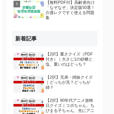
【無料PDF付】高齢者向け
「なぞなぞ」決定版50選！
介護レクですぐ使える問題
集
新着記事
【2択】重さクイズ（PDF
付き）｜大さじ1の砂糖と
塩、重いのはどっち？
【2択】兄弟・姉妹クイズ
｜どっちが兄？どっちが
姉？
【2択】90年代アニメ放映
日クイズ｜コボちゃん、ち
びまる子ちゃん、先にアニ