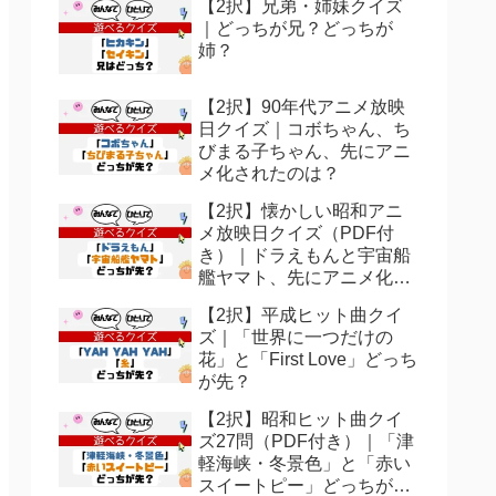
【2択】兄弟・姉妹クイズ
｜どっちが兄？どっちが
姉？
【2択】90年代アニメ放映
日クイズ｜コボちゃん、ち
びまる子ちゃん、先にアニ
メ化されたのは？
【2択】懐かしい昭和アニ
メ放映日クイズ（PDF付
き）｜ドラえもんと宇宙船
艦ヤマト、先にアニメ化さ
れたのは？
【2択】平成ヒット曲クイ
ズ｜「世界に一つだけの
花」と「First Love」どっち
が先？
【2択】昭和ヒット曲クイ
ズ27問（PDF付き）｜「津
軽海峡・冬景色」と「赤い
スイートピー」どっちが