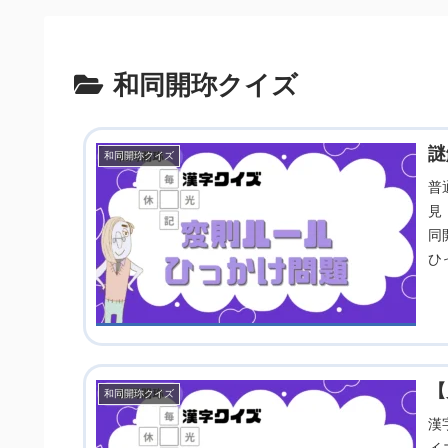
和同開珎クイズ
謎
和同開珎クイズ
普
見
同
ひ
試
【
和同開珎クイズ
漢