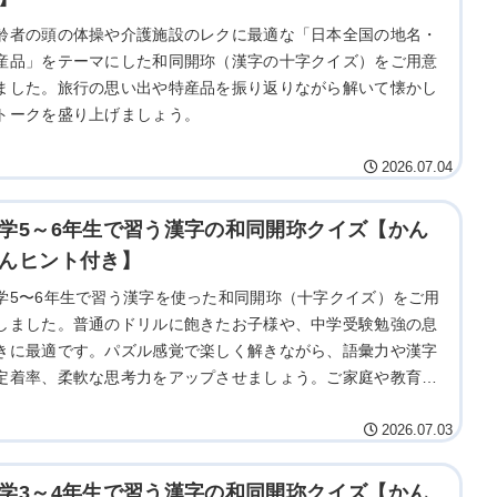
齢者の頭の体操や介護施設のレクに最適な「日本全国の地名・
産品」をテーマにした和同開珎（漢字の十字クイズ）をご用意
ました。旅行の思い出や特産品を振り返りながら解いて懐かし
トークを盛り上げましょう。
2026.07.04
学5～6年生で習う漢字の和同開珎クイズ【かん
んヒント付き】
学5〜6年生で習う漢字を使った和同開珎（十字クイズ）をご用
しました。普通のドリルに飽きたお子様や、中学受験勉強の息
きに最適です。パズル感覚で楽しく解きながら、語彙力や漢字
定着率、柔軟な思考力をアップさせましょう。ご家庭や教育現
でぜひご活用ください。
2026.07.03
学3～4年生で習う漢字の和同開珎クイズ【かん