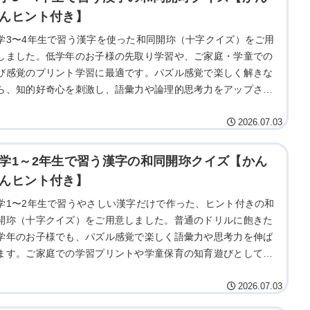
んヒント付き】
学3〜4年生で習う漢字を使った和同開珎（十字クイズ）をご用
しました。低学年のお子様の先取り学習や、ご家庭・学童での
び感覚のプリント学習に最適です。パズル感覚で楽しく解きな
ら、知的好奇心を刺激し、語彙力や論理的思考力をアップさせ
しょう。ぜひご家族やクラスで挑戦してみてください。
2026.07.03
学1～2年生で習う漢字の和同開珎クイズ【かん
んヒント付き】
学1〜2年生で習うやさしい漢字だけで作った、ヒント付きの和
開珎（十字クイズ）をご用意しました。普通のドリルに飽きた
学年のお子様でも、パズル感覚で楽しく語彙力や思考力を伸ば
ます。ご家庭での学習プリントや学童保育の知育遊びとして、
ひ親子で一緒に挑戦してみてください。
2026.07.03