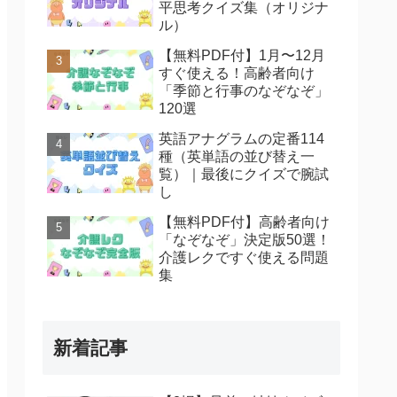
平思考クイズ集（オリジナ
ル）
【無料PDF付】1月〜12月
すぐ使える！高齢者向け
「季節と行事のなぞなぞ」
120選
英語アナグラムの定番114
種（英単語の並び替え一
覧）｜最後にクイズで腕試
し
【無料PDF付】高齢者向け
「なぞなぞ」決定版50選！
介護レクですぐ使える問題
集
新着記事