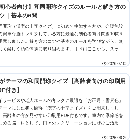
初心者向け】和同開珎クイズのルールと解き方の
ツ｜基本の6問
同開珎（漢字の十字クイズ）に初めて挑戦する方や、介護施設
の簡単な脳トレを探している方に最適な初心者向け問題10問を
用意しました。解き方のコツや基本のルールを学びながら、無
なく楽しく頭の体操に取り組めます。まずはここから、スッキ
感を味わえる基本問題に挑戦してみましょう。
2026.07.03
がテーマの和同開珎クイズ【高齢者向けの印刷用
DF付き】
イサービスや老人ホームの冬レクに最適な「お正月・雪景色」
テーマにした和同開珎（漢字の十字クイズ）をご用意しまし
。高齢者の方が見やすい印刷用PDF付きです。室内で季節感を
しめる脳トレとして、日々のレクリエーションにぜひご活用く
さい。
2026.06.29