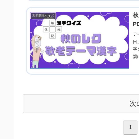
秋
和同開珎クイズ
P
デ
日
字
繋
次
1