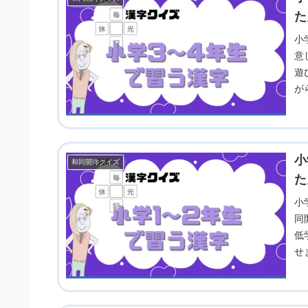
た
小
意
遊
が
ま
小
和同開珎クイズ
た
小
同
低
せ
ぜ