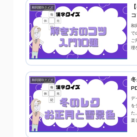
【
和同開珎クイズ
コ
和
で
ご
理
リ
冬
和同開珎クイズ
P
デ
を
た
楽
だ