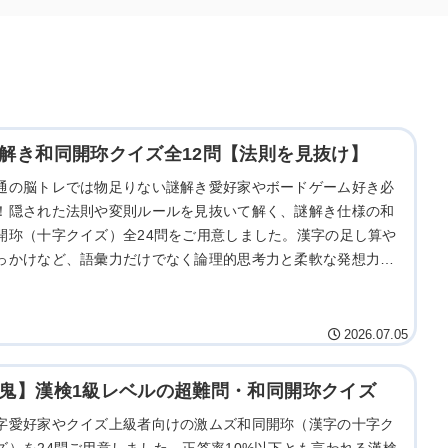
解き和同開珎クイズ全12問【法則を見抜け】
通の脳トレでは物足りない謎解き愛好家やボードゲーム好き必
！隠された法則や変則ルールを見抜いて解く、謎解き仕様の和
開珎（十字クイズ）全24問をご用意しました。漢字の足し算や
っかけなど、語彙力だけでなく論理的思考力と柔軟な発想力が
されます。極上のアハ体験をぜひお楽しみください。
2026.07.05
鬼】漢検1級レベルの超難問・和同開珎クイズ
字愛好家やクイズ上級者向けの激ムズ和同開珎（漢字の十字ク