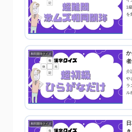
イ
1
を
感
か
和同開珎クイズ
者
介
や
ラ
ル
日
和同開珎クイズ
き