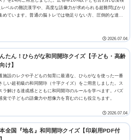
ズ）を24問ご用意しました。正答率10%以下とも言われる漢検
級レベルの難読漢字や、高度な語彙力が求められる超難問ばかり
集めています。普通の脳トレでは物足りない方、圧倒的な達成
を味わいたい方はぜひ限界に挑戦してみてください。
2026.07.04
んたん！ひらがな和同開珎クイズ【子ども・高齢
向け】
護施設のレクや子どもの知育に最適な、ひらがなを使った一番
さしい超初級の和同開珎（十字クイズ）をご用意しました。ス
スラ解ける達成感とともに和同開珎のルールを学べます。パズ
感覚で子どもの語彙力や想像力を育むのにも役立ちます。
2026.07.04
本全国『地名』和同開珎クイズ【印刷用PDF付
】