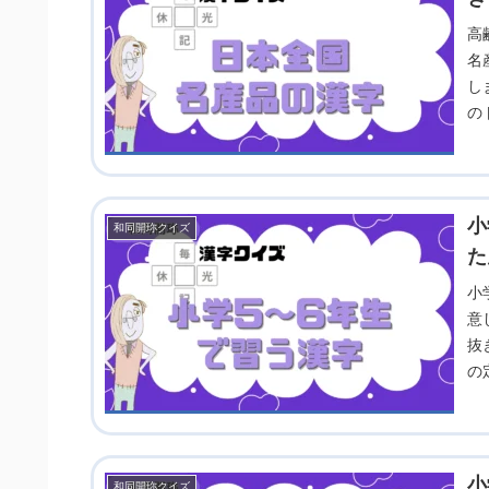
高
名
し
の
小
和同開珎クイズ
た
小
意
抜
の
場
小
和同開珎クイズ