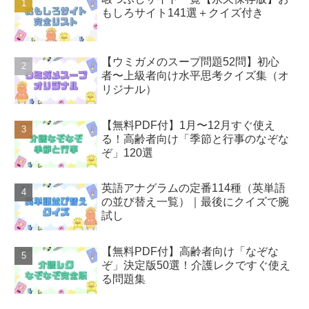
もしろサイト141選＋クイズ付き
【ウミガメのスープ問題52問】初心
者〜上級者向け水平思考クイズ集（オ
リジナル）
【無料PDF付】1月〜12月すぐ使え
る！高齢者向け「季節と行事のなぞな
ぞ」120選
英語アナグラムの定番114種（英単語
の並び替え一覧）｜最後にクイズで腕
試し
【無料PDF付】高齢者向け「なぞな
ぞ」決定版50選！介護レクですぐ使え
る問題集