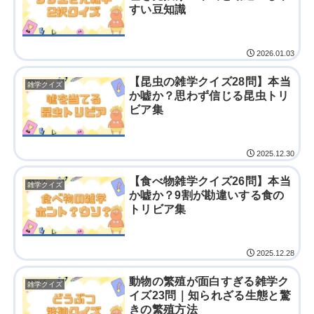
すい豆知識
2026.01.03
【昆虫の雑学クイズ28問】本当
雑学クイズ
か嘘か？思わず信じる昆虫トリ
ビア集
2025.12.30
【食べ物雑学クイズ26問】本当
雑学クイズ
か嘘か？9割が勘違いする食の
トリビア集
2025.12.28
動物の繁殖が面白すぎる雑学ク
雑学クイズ
イズ23問｜知られざる生態と驚
きの繁殖方法