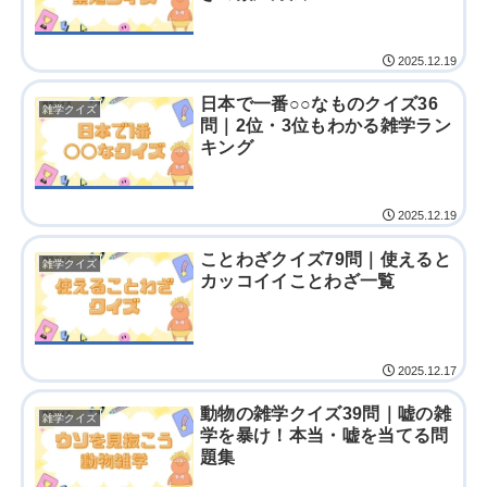
2025.12.19
日本で一番○○なものクイズ36
雑学クイズ
問｜2位・3位もわかる雑学ラン
キング
2025.12.19
ことわざクイズ79問｜使えると
雑学クイズ
カッコイイことわざ一覧
2025.12.17
動物の雑学クイズ39問｜嘘の雑
雑学クイズ
学を暴け！本当・嘘を当てる問
題集