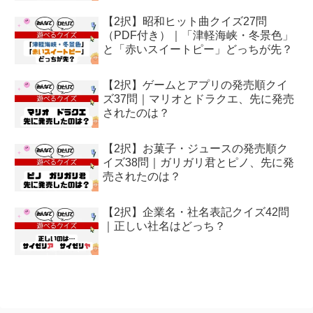
【2択】昭和ヒット曲クイズ27問
（PDF付き）｜「津軽海峡・冬景色」
と「赤いスイートピー」どっちが先？
【2択】ゲームとアプリの発売順クイ
ズ37問｜マリオとドラクエ、先に発売
されたのは？
【2択】お菓子・ジュースの発売順ク
イズ38問｜ガリガリ君とピノ、先に発
売されたのは？
【2択】企業名・社名表記クイズ42問
｜正しい社名はどっち？