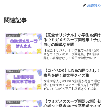
絵原彩乃
関連記事
【完全オリジナル】小学生も解け
謎解きクイズ
るウミガメのスープ問題集！子供
向けの簡単な良問
【完全オリジナル】小学生でも解ける簡
単なウミガメのスープ問題集。怖い話や
難しい言葉はなし！親子や学校のレクリ
エーションで安心して楽しめる、子供向
けの良問10選です。ひらめき力を鍛える
脳トレとして、お子さんと一緒に挑戦し
【コピペOK】LINEの暇つぶし！
謎解きクイズ
てみてください。
暗号を解く絵文字クイズ集
友達や恋人とのLINEで話題が尽きて暇な
時におすすめ！スマホで長文を打つ手間
ゼロの【コピペ専用】謎解きクイズ集で
す。問題文と煽りテキストをそのままコ
ピーして送るだけで途切れたトークが復
活。今すぐ暇つぶしに使えます！
【ウミガメのスープ問題52問】初
謎解きクイズ
心者〜上級者向け水平思考クイズ