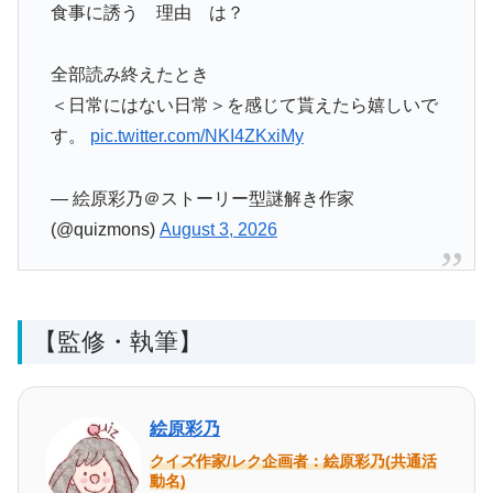
食事に誘う 理由 は？
全部読み終えたとき
＜日常にはない日常＞を感じて貰えたら嬉しいで
す。
pic.twitter.com/NKI4ZKxiMy
— 絵原彩乃＠ストーリー型謎解き作家
(@quizmons)
August 3, 2026
【監修・執筆】
絵原彩乃
クイズ作家/レク企画者：絵原彩乃(共通活
動名)