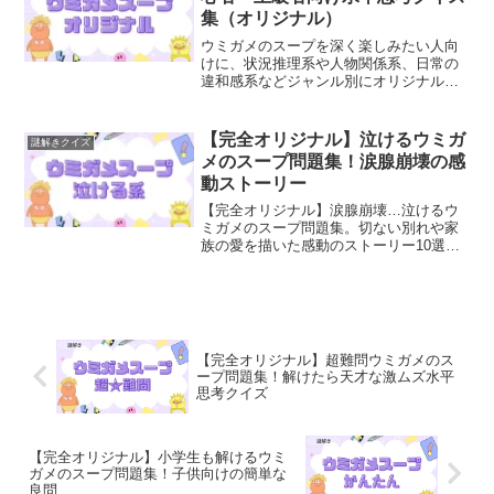
集（オリジナル）
ウミガメのスープを深く楽しみたい人向
けに、状況推理系や人物関係系、日常の
違和感系などジャンル別にオリジナル問
題52問を紹介します。水平思考のコツや
推理アプローチも解説。初心者から経験
者まで楽しめる内容になっています。
【完全オリジナル】泣けるウミガ
謎解きクイズ
メのスープ問題集！涙腺崩壊の感
動ストーリー
【完全オリジナル】涙腺崩壊…泣けるウ
ミガメのスープ問題集。切ない別れや家
族の愛を描いた感動のストーリー10選。
怖い話が苦手な人でも楽しめる、心温ま
る水平思考クイズです。隠された優しい
真実を解き明かしてください。配信使用
OK。
【完全オリジナル】超難問ウミガメのス
ープ問題集！解けたら天才な激ムズ水平
思考クイズ
【完全オリジナル】小学生も解けるウミ
ガメのスープ問題集！子供向けの簡単な
良問