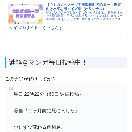
【ウミガメのスープ問題52問】初心者〜上級者
向け水平思考クイズ集（オリジナル）
ウミガメのスープを深く楽しみたい人向けに、状況推理系
や人物関係系、日常の違和感系などジャンル別にオリジナ
ル問題52問を紹介します。水平思考のコツや推理アプロー
チも解説。初心者から経験者まで楽しめる内容になってい
ます。
クイズのサイト｜くいもんず
謎解きマンガ毎日投稿中！
このナゾが解けますか？
毎日 22時22分（60日 連続投稿）
漫画『二ヶ月前に死にました』
少しずつ変わる違和感。