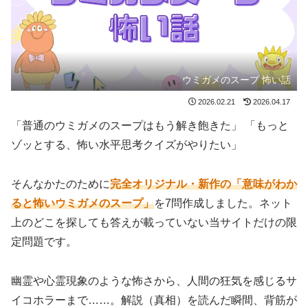
ウミガメのスープ 怖い話
2026.02.21
2026.04.17
「普通のウミガメのスープはもう解き飽きた」 「もっと
ゾッとする、怖い水平思考クイズがやりたい」
そんなかたのために
完全オリジナル・新作の「意味がわか
ると怖いウミガメのスープ」
を7問作成しました。ネット
上のどこを探しても答えが載っていない当サイトだけの限
定問題です。
幽霊や心霊現象のような怖さから、人間の狂気を感じるサ
イコホラーまで……。解説（真相）を読んだ瞬間、背筋が