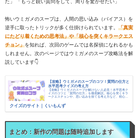
た」 「もっと鋭い質問をして、周りを驚かせたい」
怖いウミガメのスープは、人間の思い込み（バイアス）を
逆手に取ったトリックが多く仕掛けられています。
「真実
にたどり着くための思考法」や「核心を突くキラークエス
チョン」
を知れば、次回のゲームでは名探偵になれるかも
しれません。次のページではウミガメのスープ攻略法を解
説しています👇
【攻略】ウミガメのスープのコツ！質問の仕方と
水平思考クイズの考え方
【攻略】ウミガメのスープが解けない人必見！水平思考ク
イズのコツと「質問の仕方」を徹底解説。核心を突くキラ
ークエスチョンや、思い込みを捨てる考え方など、初心者
でも名探偵になれるテクニックを公開。「質問が思いつか
ない」悩みを即解決します。
クイズのサイト｜くいもんず
まとめ：新作の問題は随時追加します