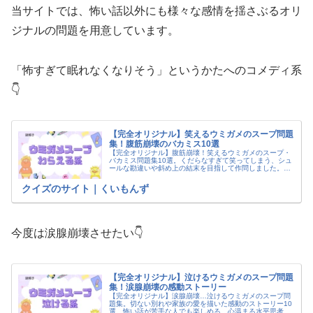
当サイトでは、怖い話以外にも様々な感情を揺さぶるオリ
ジナルの問題を用意しています。
「怖すぎて眠れなくなりそう」というかたへのコメディ系
👇
【完全オリジナル】笑えるウミガメのスープ問題
集！腹筋崩壊のバカミス10選
【完全オリジナル】腹筋崩壊！笑えるウミガメのスープ・
バカミス問題集10選。くだらなすぎて笑ってしまう、シュ
ールな勘違いや斜め上の結末を目指して作問しました。
「そんな理由かよ！」とツッコミたくなる新作水平思考ク
イズです。
クイズのサイト｜くいもんず
今度は涙腺崩壊させたい👇
【完全オリジナル】泣けるウミガメのスープ問題
集！涙腺崩壊の感動ストーリー
【完全オリジナル】涙腺崩壊…泣けるウミガメのスープ問
題集。切ない別れや家族の愛を描いた感動のストーリー10
選。怖い話が苦手な人でも楽しめる、心温まる水平思考ク