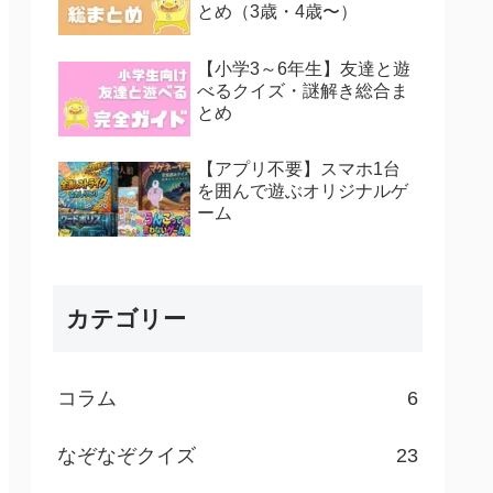
とめ（3歳・4歳〜）
【小学3～6年生】友達と遊
べるクイズ・謎解き総合ま
とめ
【アプリ不要】スマホ1台
を囲んで遊ぶオリジナルゲ
ーム
カテゴリー
コラム
6
なぞなぞクイズ
23