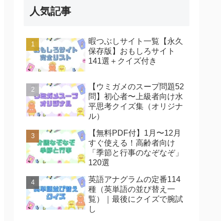
人気記事
暇つぶしサイト一覧【永久
保存版】おもしろサイト
141選＋クイズ付き
【ウミガメのスープ問題52
問】初心者〜上級者向け水
平思考クイズ集（オリジナ
ル）
【無料PDF付】1月〜12月
すぐ使える！高齢者向け
「季節と行事のなぞなぞ」
120選
英語アナグラムの定番114
種（英単語の並び替え一
覧）｜最後にクイズで腕試
し