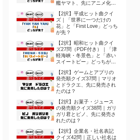
艦ヤマト、先にアニメ化さ
れたのは？
【2択】平成ヒット曲クイ
ズ｜「世界に一つだけの
花」と「First Love」どっち
が先？
【2択】昭和ヒット曲クイ
ズ27問（PDF付き）｜「津
軽海峡・冬景色」と「赤い
スイートピー」どっちが
先？
【2択】ゲームとアプリの
発売順クイズ37問｜マリオ
とドラクエ、先に発売され
たのは？
【2択】お菓子・ジュース
の発売順クイズ38問｜ガリ
ガリ君とピノ、先に発売さ
れたのは？
【2択】企業名・社名表記
クイズ42問｜正しい社名は