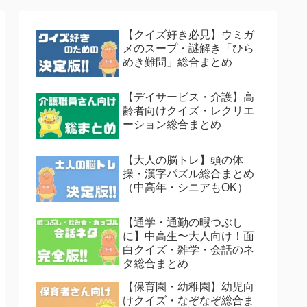
【クイズ好き必見】ウミガ
メのスープ・謎解き「ひら
めき難問」総合まとめ
【デイサービス・介護】高
齢者向けクイズ・レクリエ
ーション総合まとめ
【大人の脳トレ】頭の体
操・漢字パズル総合まとめ
（中高年・シニアもOK）
【通学・通勤の暇つぶし
に】中高生〜大人向け！面
白クイズ・雑学・会話のネ
タ総合まとめ
【保育園・幼稚園】幼児向
けクイズ・なぞなぞ総合ま