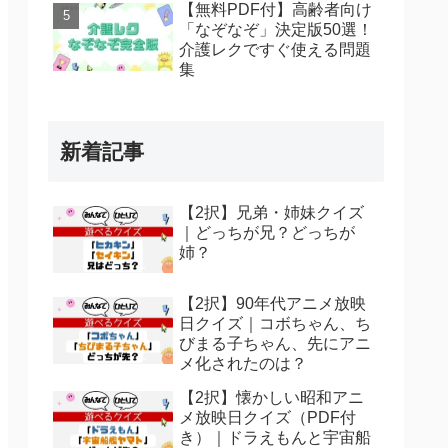
【無料PDF付】高齢者向け
「なぞなぞ」決定版50選！
介護レクですぐ使える問題
集
新着記事
【2択】兄弟・姉妹クイズ
｜どっちが兄？どっちが
姉？
【2択】90年代アニメ放映
日クイズ｜コボちゃん、ち
びまる子ちゃん、先にアニ
メ化されたのは？
【2択】懐かしい昭和アニ
メ放映日クイズ（PDF付
き）｜ドラえもんと宇宙船